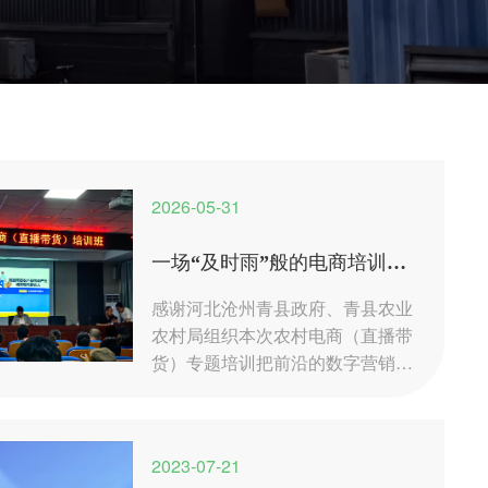
2026-05-31
一场“及时雨”般的电商培训，
让吉农久远受益匪浅
感谢河北沧州青县政府、青县农业
农村局组织本次农村电商（直播带
货）专题培训把前沿的数字营销知
识送到企业一线，我们倍感温暖，
也倍加珍惜。
2023-07-21