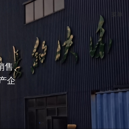
菜单
销售、
产企