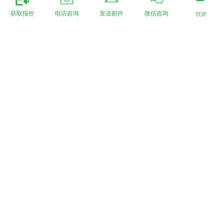
获取报价
电话咨询
发送邮件
微信咨询
TOP
菌酶益生-蛋禽
蛋禽专用：酵母代谢物，多种益生菌，菌酶协同作用的代表
型产品！
了解更多