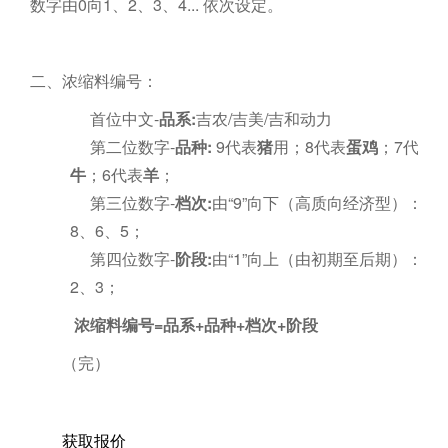
数字由0向1、2、3、4... 依次设定。
二、浓缩料编号：
首位中文-
品系:
吉农/吉美/吉和动力
第二位数字-
品种:
9代表
猪
用；8代表
蛋鸡
；7代表
牛
；6代表
羊
；
第三位数字-
档次:
由“9”向下（高质向经济型）：9
8、6、5；
第四位数字-
阶段:
由“1”向上（由初期至后期）：1
2、3；
浓缩料编号=品系+品种+档次+阶段
（完）
获取报价