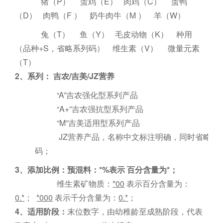
猪（P） 蛋鸡（E） 肉鸡（C） 蛋鸭
（D） 肉鸭（F ） 奶牛肉牛（M ） 羊（W）
兔（T） 鱼（Y） 毛皮动物（K） 种用
（品种+S，省略系列码） 维生素（V） 微量元素
（T）
2、系列： 吉农/吉美/JZ营养
“A”吉农强化型系列产品
“A+”吉农强抗型系列产品
“M”吉美适用型系列产品
JZ营养产品，名称中文标注明确，同时省略系
码；
3、添加比例：预混料：*%表示 百分含量为*；
维生素矿物质：
*00
表示百分含量为：
0.*
；
*000
表示千分含量为：
0.*
；
4、适用阶段：
末位数字，由幼稚龄至成熟阶段，代表